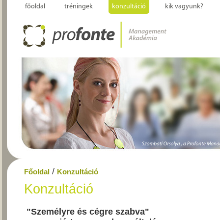
főoldal
tréningek
konzultáció
kik vagyunk?
/
Főoldal
Konzultáció
Konzultáció
"Személyre és cégre szabva"