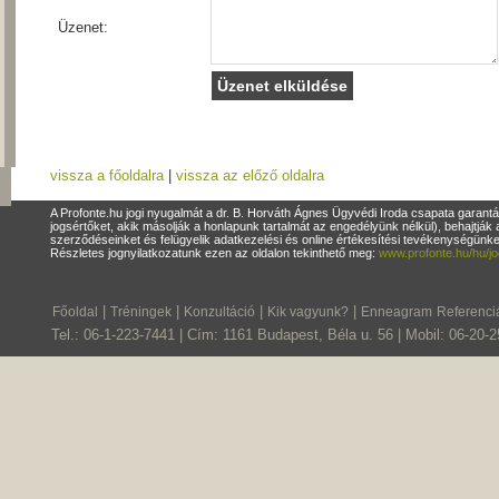
Üzenet:
vissza a főoldalra
|
vissza az előző oldalra
A Profonte.hu jogi nyugalmát a dr. B. Horváth Ágnes Ügyvédi Iroda csapata garantá
jogsértőket, akik másolják a honlapunk tartalmát az engedélyünk nélkül), behajtják 
szerződéseinket és felügyelik adatkezelési és online értékesítési tevékenységün
Részletes jognyilatkozatunk ezen az oldalon tekinthető meg:
www.profonte.hu/hu/jo
|
|
|
|
Főoldal
Tréningek
Konzultáció
Kik vagyunk?
Enneagram
Referenci
Tel.: 06-1-223-7441 | Cím: 1161 Budapest, Béla u. 56 | Mobil: 06-20-