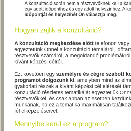
A konzultáció során nem a résztvevőknek kell alk
egy adott időponthoz és egy adott helyszínhez. A k
időpontját és helyszínét Ön választja meg.
Hogyan zajlik a konzultáció?
A konzultáció megkezdése előtt
telefonon vagy
egyeztetünk Önnel a konzultáció témájáról, időtar
résztvevők számáról, a megoldandó problémákról,
kívánt képzési célról.
Ezt követően egy
személyre és cégre szabott k
programot dolgozunk ki
, amelyben mind az elmé
gyakorlati részek a kívánt képzési cél elérését tá
konzultáció részletes tematikáját egyeztetjük Önn
résztvevőkkel, és csak abban az esetben kezdünk
munkának, ha ez a tematika maximálisan találkozi
fél elképzeléseivel.
Mennyibe kerül ez a program?