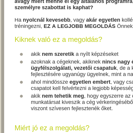
avagy miért menne el egy általános programr
személyre szabottat is kaphat?
Ha
nyolcnál kevesebb
, vagy
akár egyetlen
koll
tréningezni,
EZ A LEGJOBB MEGOLDÁS
Önnek
Kiknek való ez a megoldás?
akik
nem szeretik
a nyílt képzéseket
azoknak a cégeknek, akiknek
nincs nagy é
ügyfélszolgálati, vezetői csapatuk
, de a 
fejlesztésére ugyanúgy ügyelnek, mint a n
ahol mindössze
egyetlen embert
, vagy cs
csapatot kell felvértezni a legjobb képessé
akik
nem tehetik meg
, hogy egyszerre az
munkatársat kiveszik a cég vérkeringésébő
viszont szívesen fejlesztenék őket.
Miért jó ez a megoldás?