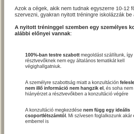
Azok a cégek, akik nem tudnak egyszerre 10-12 f
szervezni, gyakran nyitott tréningre iskolázzák b
A nyitott tréninggel szemben egy személyes k
alábbi előnyei vannak
:
100%-ban testre szabott
megoldást szállítunk, így
résztvevőknek nem egy általános tematikát kell
végighallgatniuk.
A személyre szabottság miatt a konzultáción
felesl
nem illő információ nem hangzik el
, és soha nem
hiányérzet a résztvevőkben a konzultáció végére
A konzultáció megkezdése
nem függ egy ideális
csoportlétszámtól
. Mi szívesen foglalkozunk akár
emberrel is