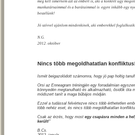
meg kell
ismernem azt az embert is, aki a
konkrét ügy mögött 
munkatársaimmal
és a barátaimmal is
egyre inkább egy ny
beszélünk!
Jó
szívvel ajánlom mindenkinek,
aki emberekkel foglalkozik
N.G.
2012. október
Nincs több megoldhatatlan konfliktus
Ismét beigazolódott számomra, hogy jó pap holtig tanul
Orsi az Enneagram tréningjén egy forradalmian
egyszer
könnyedén megtanulható és alkalmazható, ősidők óta
módszert tanít a maga bűbájos
módján.
Ezzel a tudással felvértezve nincs több érthetetlen emb
több nehéz eset, és nincs több
megoldhatatlan konfliktu
Csak az érzés, hogy most
egy csapásra minden a hel
került
!”
B.Cs.
2012. január