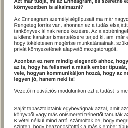
Azt már tudja, mi az Enneagram, és szeretné ez
környezetben is alkalmazni?
Az Enneagram személyiségtípusait ma már nagyo
Rengeteg forrás van, ahonnan ez a tudás elsajátít
tankönyvek állnak rendelkezésre. Az alaptréninge
a kilenc karakter ismertetésére terjed ki, ami már
hogy tökéletesen megértse munkatársainak, szűk
privát környezetének alapvető mozgatórugóit.
Azonban ez nem mindig elegendő ahhoz, hogy
az is, hogy ha felismeri a másik ember típusát
vele, hogyan kommunikáljon hozzá, hogy az n
legyen jó, hanem neki is!
Vezetői motivációs modulunkon ezt a tudást is me
Saját tapasztalataink egybevágnak azzal, amit az
könyvből vagy más önismereti trénertől tanulták 
Kivétel nélkül mind arról számoltak be, hogy meg
szinten, hogy beazonosították a másik ember típu