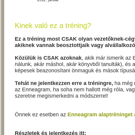
Kinek való ez a tréning?
Ez a tréning most CSAK olyan vezetőknek-cég
akiknek vannak beosztottjaik vagy alvállalkozó
Közülük is CSAK azoknak
, akik már ismerik az
nálunk, akár máshol, akár könyvből tanulták), és
képesek beazonosítani önmaguk és mások típusá
Tehát ne jelentkezzen erre a tréningre,
ha még n
az Enneagram, ha soha nem hallott még róla, va
szeretne megismerkedni a módszerrel!
Önnek ez esetben az
Enneagram alaptréninget a
Részletek és jelentkezés itt: