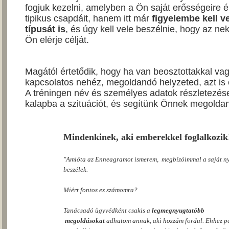
fogjuk kezelni, amelyben a Ön saját erősségeire ép
tipikus csapdáit, hanem itt már
figyelembe kell v
típusát is
, és úgy kell vele beszélnie, hogy az neki
Ön elérje célját.
Magától értetődik, hogy ha van beosztottakkal vag
kapcsolatos nehéz, megoldandó helyzeted, azt is 
A tréningen név és személyes adatok részletezése
kalapba a szituációt, és segítünk Önnek megoldani
Mindenkinek, aki emberekkel foglalkozik
"Amióta az Enneagramot ismerem,
megbízóimmal a saját
n
beszélek.
Miért fontos ez
számomra?
Tanácsadó ügyvédként
csakis a
legmegnyugtatóbb
megoldásokat
adhatom annak, aki hozzám
fordul. Ehhez 