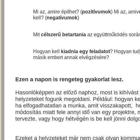
Mi az, amire építhet? (
pozitívumok
) Mi az, ami
kell? (
negatívumok
)
Mit
célszerű betartania
az együttműködés sorá
Hogyan kell
kiadnia egy feladatot
? Hogyan tudj
másik embert annak elvégzésére?
Ezen a napon is rengeteg gyakorlat lesz.
Hasonlóképpen az előző naphoz, most is kihívást 
helyzeteket fogunk megoldani. Például: hogyan ke
ha elfogadhatatlan a munka, amit visszakapott, h
módosítás miatt fele annyi idő van egy projektre, 
tervezte, vagy hogy hétvégén is be kell jönni dolg
Ezeket a helyzeteket már nem csak olyan kommu