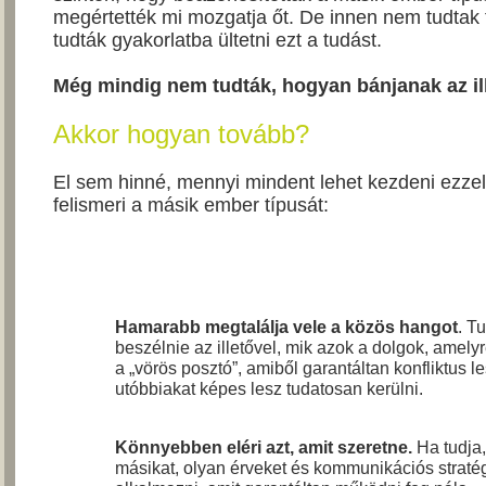
megértették mi mozgatja őt. De innen nem tudtak
tudták gyakorlatba ültetni ezt a tudást.
Még mindig nem tudták, hogyan bánjanak az ill
Akkor hogyan tovább?
El sem hinné, mennyi mindent lehet kezdeni ezzel
felismeri a másik ember típusát:
Hamarabb megtalálja vele a közös hangot
. T
beszélnie az illetővel, mik azok a dolgok, amely
a „vörös posztó”, amiből garantáltan konfliktus l
utóbbiakat képes lesz tudatosan kerülni.
Könnyebben eléri azt, amit szeretne.
Ha tudja,
másikat, olyan érveket és kommunikációs stratég