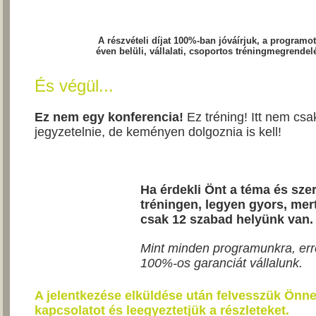
A részvételi díjat 100%-ban jóváírjuk, a programo
éven belüli, vállalati, csoportos tréningmegrendel
És végül...
Ez nem egy konferencia!
Ez tréning! Itt nem csak
jegyzetelnie, de keményen dolgoznia is kell!
Ha érdekli Önt a téma és szer
tréningen, legyen gyors, me
csak
12
szabad helyünk van.
Mint minden programunkra, erre
100%-os garanciát vállalunk.
A jelentkezése elküldése után felvesszük Önne
kapcsolatot és leegyeztetjük a részleteket.