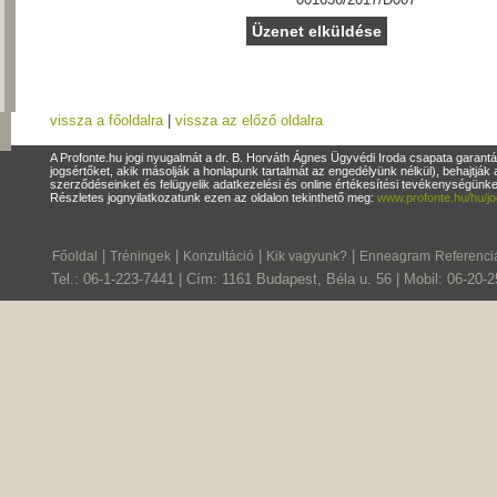
vissza a főoldalra
|
vissza az előző oldalra
A Profonte.hu jogi nyugalmát a dr. B. Horváth Ágnes Ügyvédi Iroda csapata garantá
jogsértőket, akik másolják a honlapunk tartalmát az engedélyünk nélkül), behajtják 
szerződéseinket és felügyelik adatkezelési és online értékesítési tevékenységün
Részletes jognyilatkozatunk ezen az oldalon tekinthető meg:
www.profonte.hu/hu/jo
|
|
|
|
Főoldal
Tréningek
Konzultáció
Kik vagyunk?
Enneagram
Referenci
Tel.: 06-1-223-7441 | Cím: 1161 Budapest, Béla u. 56 | Mobil: 06-20-