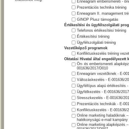
Enneagram emberismereti - öni
Prezentációs technika tréning
Enneagram II. management tré
GINOP Plusz támogatás
Értékesítési és ügyfélszolgálati pr
Telefonos értékesítési tréning
Értékesítési tréning
Ügyfélszolgálati tréning
Vezetőképző programok
Konfliktuskezelés tréning veze
Oktatási Hivatal által engedélyezett
Ön- és emberismereti alapképz
001636/2017/D010
Enneagram vezetőknek - E-00
Változáskezelés - E-001636/2
Ügyféltípus alapú értékesítés
Ügyfélkezelés - E-001636/201
Stresszkezelés - E-001636/20
Prezentációs technikák - E-0
Konfliktuskezelés - E-001636/
Online marketing haladóknak 
hatékonyságú e-mail kampány 
Online marketing alapképzés –
001636/2017/D007