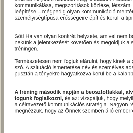
kommunikálása, megszorítások közlése, létszám- 
leépítése – mégpedig olyan kommunikáció menté
személyiségtípusa erősségeire épít és kerüli a tip
Sőt! Ha van olyan konkrét helyzete, amivel nem bo
nekünk a jelentkezését követően és megoldjuk a s
tréningen.
Természetesen nem fogjuk elárulni, hogy kinek a 
szó. A szituáció ismertetése név és személyes ada
pusztán a tényekre hagyatkozva kerül be a kalapb
A tréning második napján a beosztottakkal, alv
fogunk foglalkozni,
és azt vizsgáljuk, hogy melyi
a célravezető kommunikációs stratégia. Nagyon r
megnézzük, hogy az Önnek szemben álló emberre