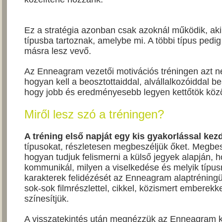
Ez a stratégia azonban csak azoknál működik, ak
típusba tartoznak, amelybe mi. A többi típus pedi
másra lesz vevő.
Az Enneagram vezetői motivációs tréningen azt 
hogyan kell a beosztottaiddal, alvállalkozóiddal 
hogy jobb és eredményesebb legyen kettőtök közö
Miről lesz szó a tréningen?
A tréning első napját egy kis gyakorlással kez
típusokat, részletesen megbeszéljük őket. Megbes
hogyan tudjuk felismerni a külső jegyek alapján, 
kommunikál, milyen a viselkedése és melyik típus
karakterek felidézését az Enneagram alaptrénin
sok-sok filmrészlettel, cikkel, közismert emberekkel
színesítjük.
A visszatekintés után megnézzük az Enneagram ki