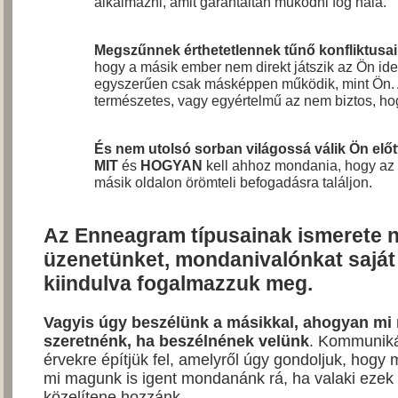
alkalmazni, amit garantáltan működni fog nála.
Megszűnnek érthetetlennek tűnő konfliktusai
hogy a másik ember nem direkt játszik az Ön id
egyszerűen csak másképpen működik, mint Ön.
természetes, vagy egyértelmű az nem biztos, hog
És nem utolsó sorban világossá válik Ön elő
MIT
és
HOGYAN
kell ahhoz mondania, hogy az
másik oldalon örömteli befogadásra találjon.
Az Enneagram típusainak ismerete n
üzenetünket, mondanivalónkat sajá
kiindulva fogalmazzuk meg.
Vagyis úgy beszélünk a másikkal, ahogyan mi
szeretnénk, ha beszélnének velünk
. Kommuniká
érvekre építjük fel, amelyről úgy gondoljuk, hog
mi magunk is igent mondanánk rá, ha valaki eze
közelítene hozzánk.