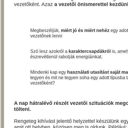
vezetőként. Azaz
a vezetői önismerettel kezdün
Megbeszéljük,
miért jó és miért nehéz
egy adot
vezetőnek lenni
Szó lesz azokról a
karaktercsapdákról
is, ame
észrevétlenül rabolják energiáinkat.
Mindenki kap egy
használati utasítást saját 
tegyen és mit ne tegyen soha egy adott típusba t
vezetőként?
A nap hátralévő részét vezetői szituációk meg
tölteni.
Rengeteg kihívást jelentő helyzettel készülünk egy
amit ott helyben, közösen meg is oldunk. Például: 