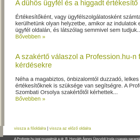
A dühös ügyfél és a higgadt értékesítő
Értékesítőként, vagy ügyfélszolgálatosként számt
kerülhetünk olyan helyzetbe, amikor az indulatok
ügyfél oldalán, és látszólag semmivel sem tudjuk..
Bővebben »
A szakértő válaszol a Profession.hu-n f
kérdésekre
Néha a magabiztos, önbizalomtól duzzadó, lelkes és
értékesítőknek is szüksége van segítségre. A Prof
Szombati Orsolya szakértőtől kérhettek...
Bővebben »
vissza a főoldalra
|
vissza az előző oldalra
A Profonte.hu jogi nyugalmát a dr. B. Horváth Ágnes Ügyvédi Iroda csapata garantá