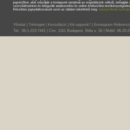
jogsértőket, akik másolják a honlapunk tartalmát az engedélyünk nélkül), behajtják 
szerződéseinket és felügyelik adatkezelési és online értékesítési tevékenységün
Részletes jognyilatkozatunk ezen az oldalon tekinthető meg:
www.profonte.hu/hu/jo
|
|
|
|
Főoldal
Tréningek
Konzultáció
Kik vagyunk?
Enneagram
Referenci
Tel.: 06-1-223-7441 | Cím: 1161 Budapest, Béla u. 56 | Mobil: 06-20-