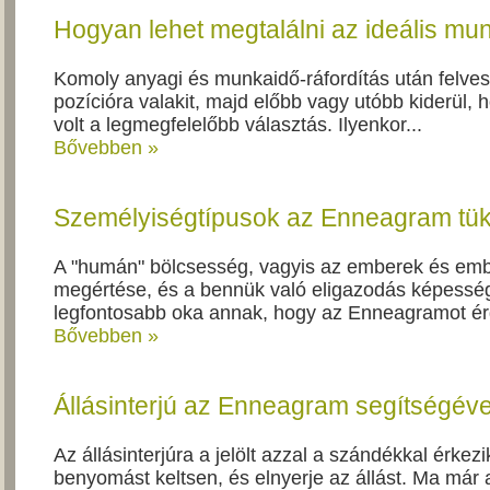
Hogyan lehet megtalálni az ideális mu
Komoly anyagi és munkaidő-ráfordítás után felve
pozícióra valakit, majd előbb vagy utóbb kiderül,
volt a legmegfelelőbb választás. Ilyenkor...
Bővebben »
Személyiségtípusok az Enneagram tü
A "humán" bölcsesség, vagyis az emberek és emb
megértése, és a bennük való eligazodás képessé
legfontosabb oka annak, hogy az Enneagramot ér
Bővebben »
Állásinterjú az Enneagram segítségéve
Az állásinterjúra a jelölt azzal a szándékkal érkezi
benyomást keltsen, és elnyerje az állást. Ma már 