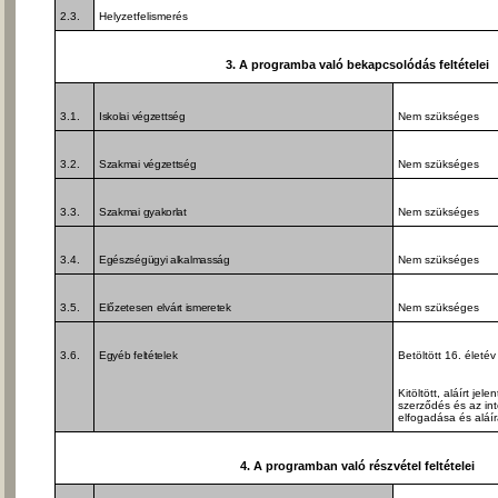
2.3.
Helyzetfelismerés
3. A programba való bekapcsolódás feltételei
3.1.
Iskolai végzettség
Nem szükséges
3.2.
Szakmai végzettség
Nem szükséges
3.3.
Szakmai gyakorlat
Nem szükséges
3.4.
Egészségügyi alkalmasság
Nem szükséges
3.5.
Előzetesen elvárt ismeretek
Nem szükséges
3.6.
Egyéb feltételek
Betöltött 16. életév
Kitöltött, aláírt jel
szerződés és az in
elfogadása és aláí
4. A programban való részvétel feltételei