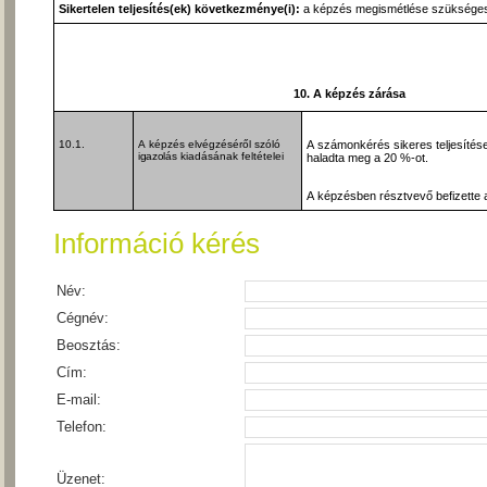
Sikertelen teljesítés(ek) következménye(i):
a képzés megismétlése szüksége
10. A képzés zárása
10.1.
A képzés elvégzéséről szóló
A számonkérés sikeres teljesítés
igazolás
kiadásának feltételei
haladta meg a 20 %-ot.
A képzésben résztvevő befizette a 
Információ kérés
Név:
Cégnév:
Beosztás:
Cím:
E-mail:
Telefon:
Üzenet: