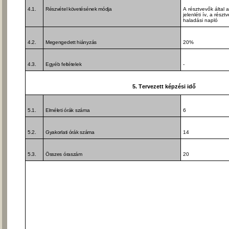
4.1.
Részvétel követésének módja
A résztvevők által a
jelenléti ív, a rés
haladási napló
4.2.
Megengedett hiányzás
20%
4.3.
Egyéb feltételek
-
5. Tervezett képzési idő
5.1.
Elméleti órák száma
6
5.2.
Gyakorlati órák száma
14
5.3.
Összes óraszám
20