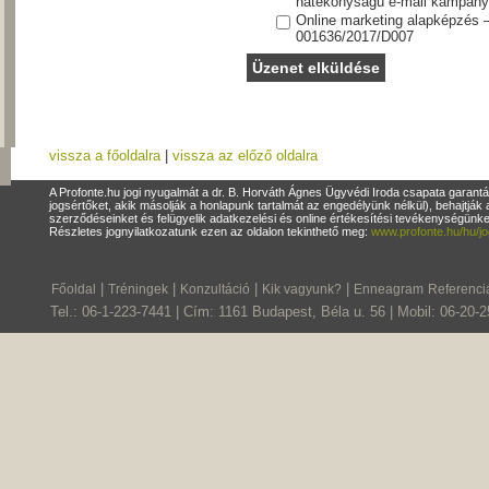
hatékonyságú e-mail kampány
Online marketing alapképzés 
001636/2017/D007
vissza a főoldalra
|
vissza az előző oldalra
A Profonte.hu jogi nyugalmát a dr. B. Horváth Ágnes Ügyvédi Iroda csapata garantá
jogsértőket, akik másolják a honlapunk tartalmát az engedélyünk nélkül), behajtják 
szerződéseinket és felügyelik adatkezelési és online értékesítési tevékenységün
Részletes jognyilatkozatunk ezen az oldalon tekinthető meg:
www.profonte.hu/hu/jo
|
|
|
|
Főoldal
Tréningek
Konzultáció
Kik vagyunk?
Enneagram
Referenci
Tel.: 06-1-223-7441 | Cím: 1161 Budapest, Béla u. 56 | Mobil: 06-20-