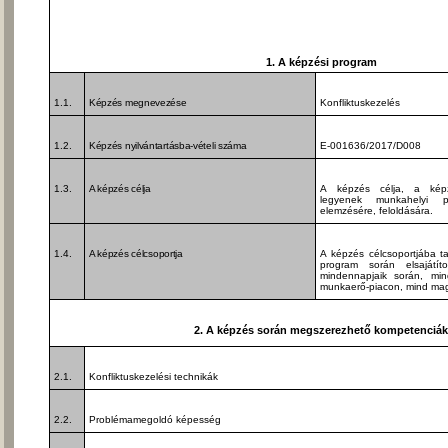
1. A képzési program
1.1.
Képzés megnevezése
Konfliktuskezelés
1.2.
Képzés nyilvántartásba-vételi száma
E-001636/2017/D008
1.3.
A képzés célja
A képzés célja, a kép
legyenek munkahelyi pr
elemzésére, feloldására.
1.4.
A képzés célcsoportja
A képzés célcsoportjába ta
program során elsajátíto
mindennapjaik során, mi
munkaerő-piacon, mind ma
2. A képzés során megszerezhető kompetenciá
2.1.
Konfliktuskezelési technikák
2.2.
Problémamegoldó képesség