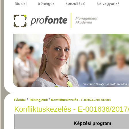
főoldal
tréningek
konzultáció
kik vagyunk?
/
/
Főoldal
Tréningjeink
Konfliktuskezelés - E-001636/2017/D008
Konfliktuskezelés - E-001636/201
Képzési program