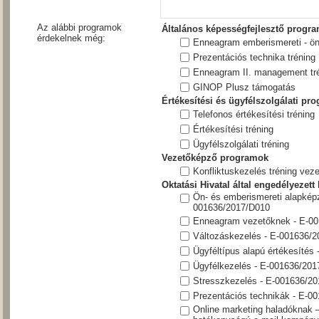
Az alábbi programok
Általános képességfejlesztő progr
érdekelnek még:
Enneagram emberismereti - öni
Prezentációs technika tréning
Enneagram II. management tr
GINOP Plusz támogatás
Értékesítési és ügyfélszolgálati pr
Telefonos értékesítési tréning
Értékesítési tréning
Ügyfélszolgálati tréning
Vezetőképző programok
Konfliktuskezelés tréning vez
Oktatási Hivatal által engedélyezett
Ön- és emberismereti alapkép
001636/2017/D010
Enneagram vezetőknek - E-0
Változáskezelés - E-001636/
Ügyféltípus alapú értékesítés
Ügyfélkezelés - E-001636/20
Stresszkezelés - E-001636/2
Prezentációs technikák - E-0
Online marketing haladóknak 