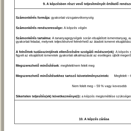
9. A képzésben részt vevő teljesítményét értékelő rendsze
Számonkérés formája:
gyakorlati vizsgatevékenység
Számonkérés rendszeressége:
A képzés végén
Számonkérés tartalma:
A tananyagegységek során elsajátított ismeretanyag, az o
gyakorlati feladat, melynek teljesítésével felmérhető az átadott ismeret elsajátít
A felnőttek tudásszintjének ellenőrzésére szolgáló módszer(ek)
: A képzés 
figyeli az elsajátított ismeretek gyakorlati alkalmazását az esetleges újbóli mege
Megszerezhető minősítések
: megfelelt/nem felelt meg
Megszerezhető minősítésekhez tartozó követelményszintek:
Megfelelt – 
Nem felelt meg – 59 % vagy kevesebb
Sikertelen teljesítés(ek) következménye(i):
a képzés megismétlése szüksége
10. A képzés zárása