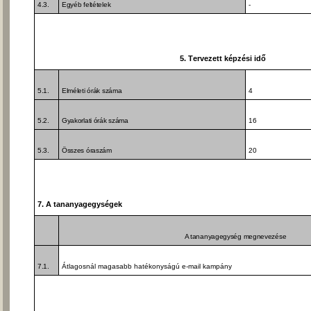
4.3.
Egyéb feltételek
-
5. Tervezett képzési idő
5.1.
Elméleti órák száma
4
5.2.
Gyakorlati órák száma
16
5.3.
Összes óraszám
20
7. A tananyagegységek
A tananyagegység megnevezése
7.1.
Átlagosnál magasabb hatékonyságú e-mail kampány