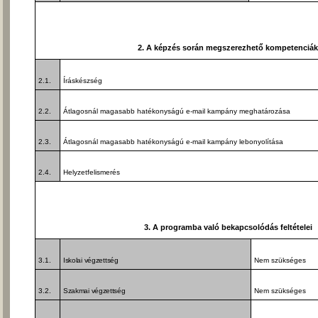
2. A képzés során megszerezhető kompetenciá
2.1.
Íráskészség
2.2.
Átlagosnál magasabb hatékonyságú e-mail kampány meghatározása
2.3.
Átlagosnál magasabb hatékonyságú e-mail kampány lebonyolítása
2.4.
Helyzetfelismerés
3. A programba való bekapcsolódás feltételei
3.1.
Iskolai végzettség
Nem szükséges
3.2.
Szakmai végzettség
Nem szükséges