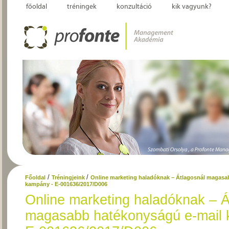
főoldal
tréningek
konzultáció
kik vagyunk?
/
/
Főoldal
Tréningjeink
Online marketing haladóknak – Átlagosnál magasa
kampány - E-001636/2017/D006
Online marketing haladóknak – Á
magasabb hatékonyságú e-mail 