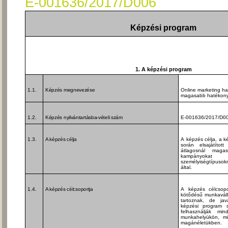
E-001636/2017/D006
Képzési program
1. A képzési program
1.1.
Képzés megnevezése
Online marketing h
magasabb hatékony
1.2.
Képzés nyilvántartásba-vételi szám
E-001636/2017/D0
1.3.
A képzés célja
A képzés célja, a 
során elsajátítot
átlagosnál maga
kampányokat
személyiségtípuso
által.
1.4.
A képzés célcsoportja
A képzés célcsopo
kötődésű munkaváll
tartoznak, de jav
képzési program so
felhasználják mi
munkahelyükön, mi
magánéletükben.