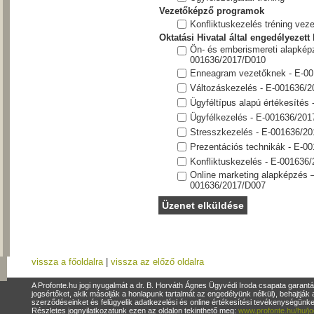
Vezetőképző programok
Konfliktuskezelés tréning vez
Oktatási Hivatal által engedélyezett
Ön- és emberismereti alapkép
001636/2017/D010
Enneagram vezetőknek - E-0
Változáskezelés - E-001636/
Ügyféltípus alapú értékesítés
Ügyfélkezelés - E-001636/20
Stresszkezelés - E-001636/2
Prezentációs technikák - E-0
Konfliktuskezelés - E-001636
Online marketing alapképzés 
001636/2017/D007
vissza a főoldalra
|
vissza az előző oldalra
A Profonte.hu jogi nyugalmát a dr. B. Horváth Ágnes Ügyvédi Iroda csapata garantá
jogsértőket, akik másolják a honlapunk tartalmát az engedélyünk nélkül), behajtják 
szerződéseinket és felügyelik adatkezelési és online értékesítési tevékenységün
Részletes jognyilatkozatunk ezen az oldalon tekinthető meg:
www.profonte.hu/hu/jo