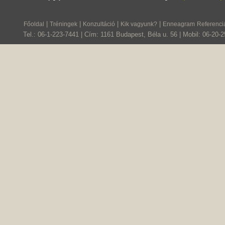
|
|
|
|
Főoldal
Tréningek
Konzultáció
Kik vagyunk?
Enneagram
Referenci
Tel.: 06-1-223-7441 | Cím: 1161 Budapest, Béla u. 56 | Mobil: 06-20-