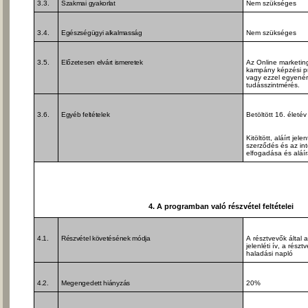
3.3.
Szakmai gyakorlat
Nem szükséges
3.4.
Egészségügyi alkalmasság
Nem szükséges
3.5.
Előzetesen elvárt ismeretek
Az Online marketin
kampány képzési pr
vagy ezzel egyenért
tudásszintmérés.
3.6.
Egyéb feltételek
Betöltött 16. életév
Kitöltött, aláírt jel
szerződés és az in
elfogadása és aláí
4. A programban való részvétel feltételei
4.1.
Részvétel követésének módja
A résztvevők által a
jelenléti ív, a rés
haladási napló
4.2.
Megengedett hiányzás
20%